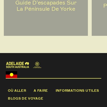
Guide D’escapades Sur
P
La Péninsule De Yorke
OÙ ALLER
A FAIRE
INFORMATIONS UTILES
BLOGS DE VOYAGE