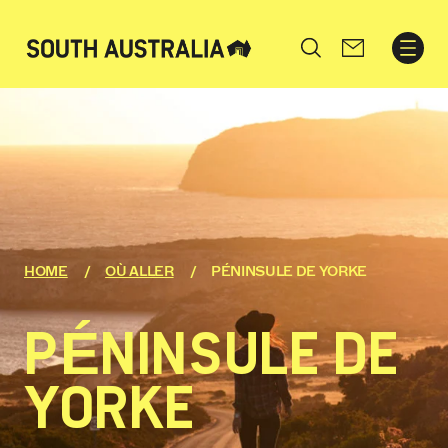
Search
HOME
OÙ ALLER
PÉNINSULE DE YORKE
PÉNINSULE DE
YORKE