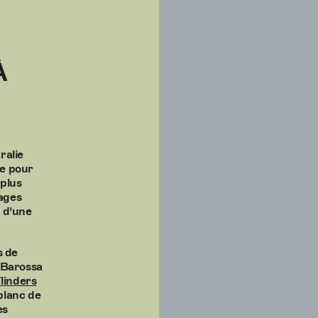
À
ralie
le pour
 plus
ages
r d’une
!
s de
a Barossa
linders
blanc de
es