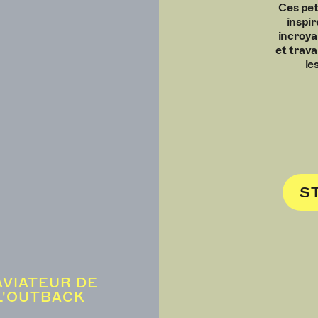
Ces pet
inspir
incroya
et trava
le
S
AVIATEUR DE
L'OUTBACK