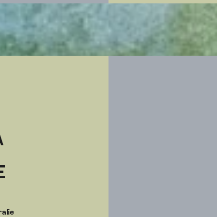
A
E
ralie