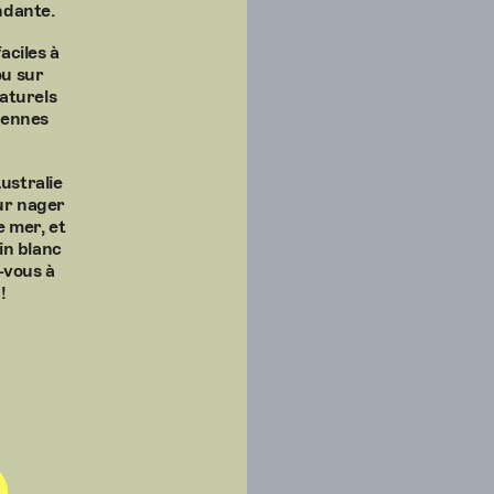
ndante.
aciles à
u sur
aturels
iennes
ustralie
our nager
e mer, et
in blanc
-vous à
!