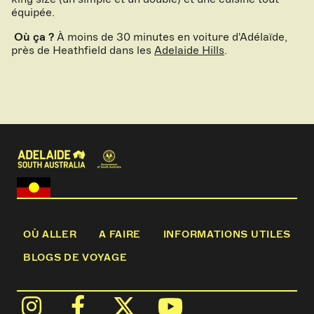
équipée.
Où ça ?
À moins de 30 minutes en voiture d'Adélaïde,
près de Heathfield dans les
Adelaide Hills
.
OÙ ALLER
A FAIRE
INFORMATIONS UTILES
BLOGS DE VOYAGE