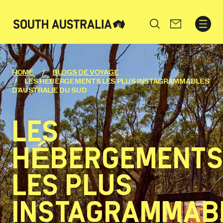
Search
HOME
BLOGS DE VOYAGE
LES HÉBERGEMENTS LES PLUS INSTAGRAMMABLES
D'AUSTRALIE DU SUD
LES
HÉBERGEMENT
LES PLUS
INSTAGRAMMAB