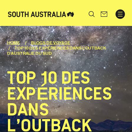
Search
HOME
BLOGS DE VOYAGE
TOP 10 DES EXPÉRIENCES DANS L’OUTBACK
D’AUSTRALIE DU SUD
TOP 10 DES
EXPÉRIENCES
DANS
L’OUTBACK