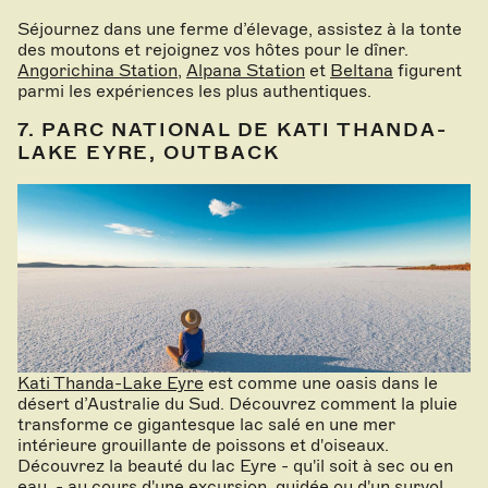
Séjournez dans une ferme d’élevage, assistez à la tonte
des moutons et rejoignez vos hôtes pour le dîner.
Angorichina Station
,
Alpana Station
et
Beltana
figurent
parmi les expériences les plus authentiques.
7. PARC NATIONAL DE KATI THANDA-
LAKE EYRE, OUTBACK
Kati Thanda-Lake Eyre
est comme une oasis dans le
désert d’Australie du Sud. Découvrez comment la pluie
transforme ce gigantesque lac salé en une mer
intérieure grouillante de poissons et d'oiseaux.
Découvrez la beauté du lac Eyre - qu'il soit à sec ou en
eau - au cours d'une excursion guidée ou d'un survol