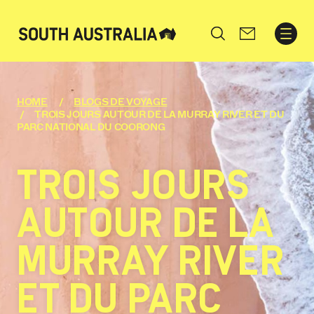
Search
HOME
BLOGS DE VOYAGE
TROIS JOURS AUTOUR DE LA MURRAY RIVER ET DU
PARC NATIONAL DU COORONG
TROIS JOURS
AUTOUR DE LA
MURRAY RIVER
ET DU PARC