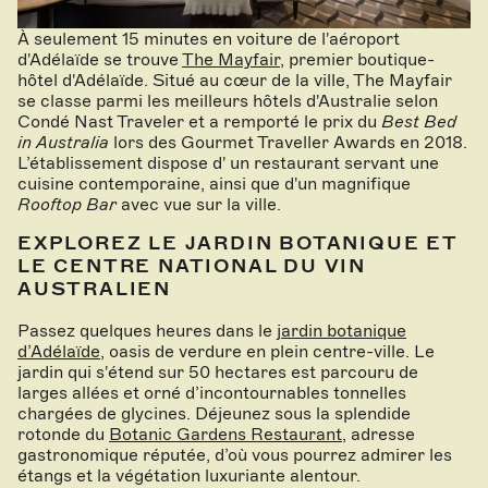
À seulement 15 minutes en voiture de l'aéroport
d'Adélaïde se trouve
The Mayfair
, premier boutique-
hôtel d'Adélaïde. Situé au cœur de la ville, The Mayfair
se classe parmi les meilleurs hôtels d'Australie selon
Condé Nast Traveler et a remporté le prix du
Best Bed
in Australia
lors des Gourmet Traveller Awards en 2018.
L’établissement dispose d' un restaurant servant une
cuisine contemporaine, ainsi que d'un magnifique
Rooftop Bar
avec vue sur la ville.
EXPLOREZ LE JARDIN BOTANIQUE ET
LE CENTRE NATIONAL DU VIN
AUSTRALIEN
Passez quelques heures dans le
jardin botanique
d’Adélaïde
, oasis de verdure en plein centre-ville. Le
jardin qui s'étend sur 50 hectares est parcouru de
larges allées et orné d’incontournables tonnelles
chargées de glycines. Déjeunez sous la splendide
rotonde du
Botanic Gardens Restaurant
, adresse
gastronomique réputée, d’où vous pourrez admirer les
étangs et la végétation luxuriante alentour.