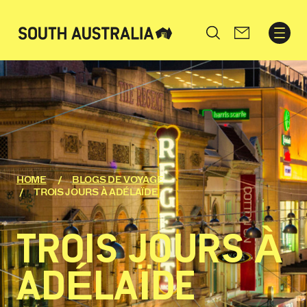
Search
HOME
BLOGS DE VOYAGE
TROIS JOURS À ADÉLAÏDE
TROIS JOURS À
ADÉLAÏDE